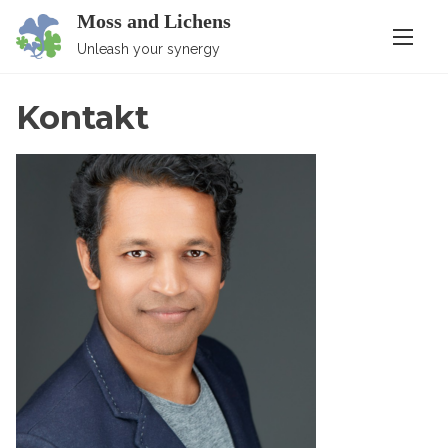
S
Moss and Lichens
k
Unleash your synergy
i
p
Kontakt
t
o
c
o
n
t
e
n
t