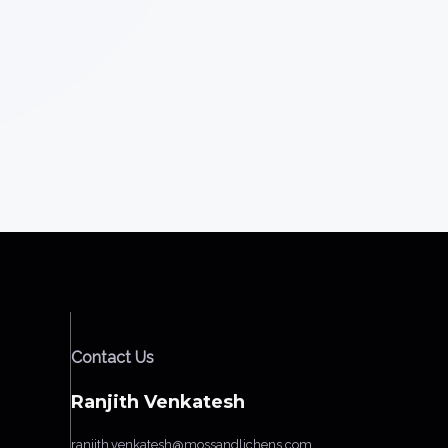
Contact Us
Ranjith Venkatesh
ranjith.venkatesh@mossandlichens.com