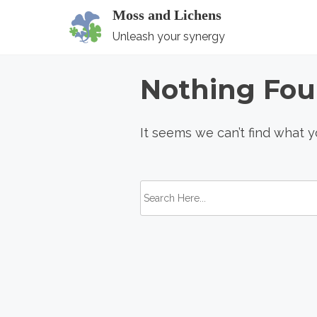
S
Moss and Lichens
k
Unleash your synergy
i
p
Nothing Fo
t
o
It seems we can’t find what y
c
o
n
S
t
e
e
a
n
r
t
c
h